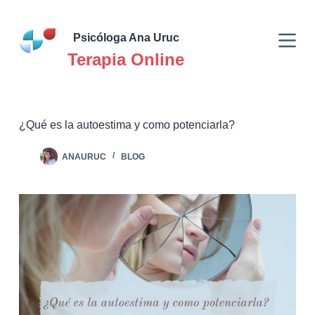
Saltar
al
Psicóloga Ana Uruc
contenido
Terapia Online
¿Qué es la autoestima y como potenciarla?
ANAURUC
BLOG